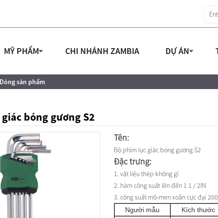
MỸ PHẨM
CHI NHÁNH ZAMBIA
DỰ ÁN
-Dòng sản phẩm
 giác bóng gương S2
Tên:
Bộ phím lục giác bóng gương S2
Đặc trưng:
1. vật liệu thép không gỉ
2. hàm công suất lên đến 1 1 / 2IN
3. công suất mô-men xoắn cực đại 20
Người mẫu
Kích thước