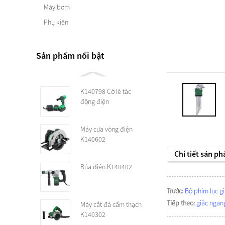
Máy bơm
Phụ kiện
Sản phẩm nổi bật
K140798 Cờ lê tác
động điện
Máy cưa vòng điện
K140602
Chi tiết sản p
Búa điện K140402
Trước:
Bộ phím lục g
Tiếp theo:
giắc ngan
Máy cắt đá cẩm thạch
K140302