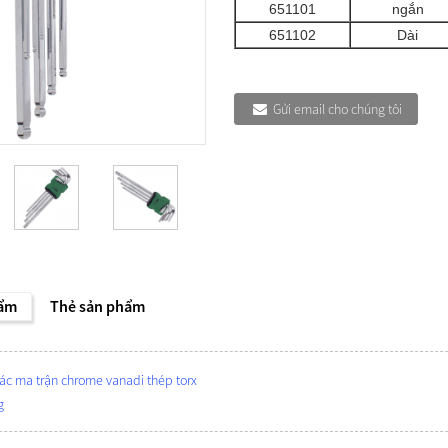
651101
ngắn
651102
Dài
Gửi email cho chúng tôi
hẩm
Thẻ sản phẩm
iác ma trận chrome vanadi thép torx
g