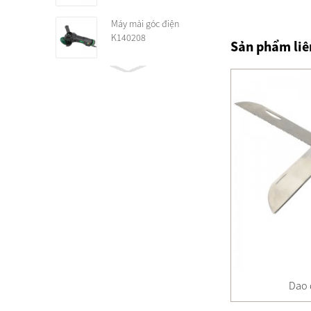
Máy mài góc điện
K140208
Sản phẩm liê
cờ lê đa năng màu đen
Dao 