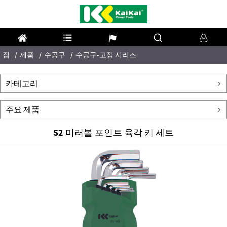
집
제품
수공구
수공구-고정 시리즈
카테고리
주요 제품
S2 미러볼 포인트 육각 키 세트