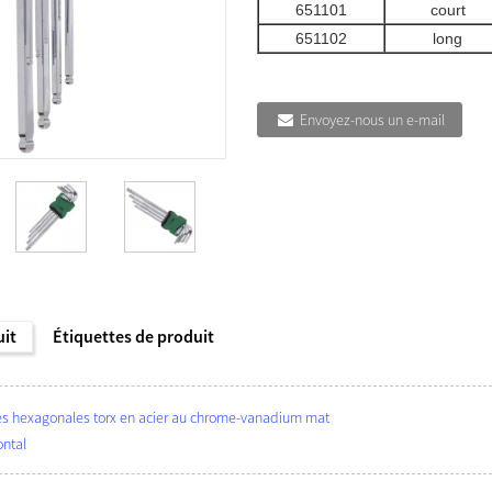
651101
court
651102
long
Envoyez-nous un e-mail
uit
Étiquettes de produit
lés hexagonales torx en acier au chrome-vanadium mat
ontal